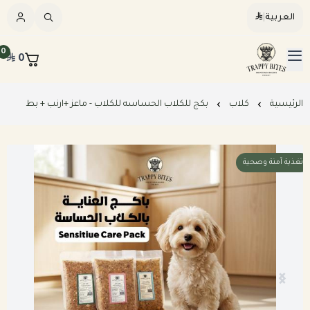
العربية
|
العربية
|
0
0
القائمة الرئيسية
Trappybites
الرئيسيه
الرئيسية
كلاب
بكج للكلاب الحساسه للكلاب - ماعز +ارنب + بط
كلاب
تغذية آمنة وصحية
قطط
عرض الكل
مكافآت طبيعية
عرض الكل
وجبات طبيعية مطبوخة للكلاب
المرق والمكملات
وجبات طبيعية نيء للكلاب
وجبات طبيعية مطبوخه للقطط
خطة تغذيه مخصصه
وجبات طبيعية نيء للقطط
بكجات التوفير الشهرية للكلاب