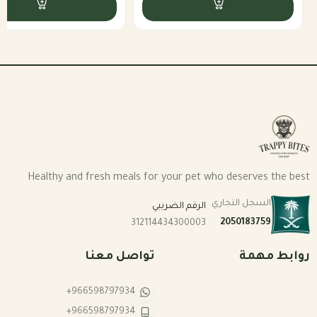
مثالي للكلاب الحساسة غذائيًا أو التي تعاني من
مشاكل جلدية وهضمية.
بروتينات بديلة متوازنة تدعم القلب، المفاصل،
والعضلات.
غنية بالأوميغا والكالسيوم – لجلد صحي وفراء
لامع.
طعم شهي يحفّز الكلاب على الأكل ويزيد من تقبّل
الوجبات.
Healthy and fresh meals for your pet who deserves the best
السجل التجاري
❓ لماذا تختار بكج الحساسية من Trappy
الرقم الضريبي
2050183759
312114434300003
Bites؟
صُمم خصيصًا للكلاب التي لا تناسبها البروتينات
روابط مهمة
تواصل معنا
التقليدية.
+966598797934
يجمع بين التنوع الغذائي والتوازن المثالي للعناصر
+966598797934