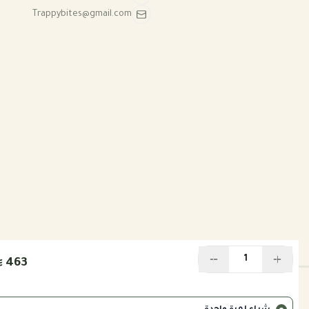
الأساسية.
Trappybites@gmail.com
يمنح كلبك وجبات متكاملة تدعم نشاطه،
حيويته، وصحته اليومية.
الخيار الأمثل لأصحاب الكلاب الباحثين عن أكل
فاخر، طبيعي وآمن.
🛒 اطلب الآن
استمتع براحة البال مع
بكج الحساسية (ماعز + أرنب +
بط)
من Trappy Bites – وجبات علاجية طبيعية 100%
تدعم صحة كلبك وتمنحه حياة أكثر راحة ونشاطًا.
463