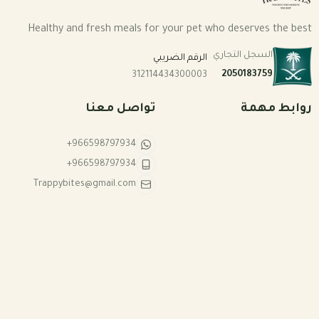
Healthy and fresh meals for your pet who deserves the best
باقات الرعاية الصحية للكلب
بكجات التوفير الشهرية للقطط
السجل التجاري
الرقم الضريبي
2050183759
312114434300003
باقات الرعاية الصحية للقطط
روابط مهمة
تواصل معنا
+966598797934
+966598797934
Trappybites@gmail.com