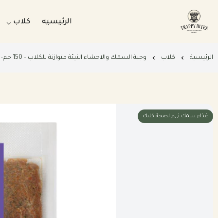
الرئيسيه
كلاب
Trappybites
وجبات طبي
الرئيسية
كلاب
وجبة السمك والاحشاء النيئة متوازنة للكلاب – 150 جم- نيء
وجبات طبي
بكجات التو
باقات الرع
غذاء سمك نيء لصحة كلبك