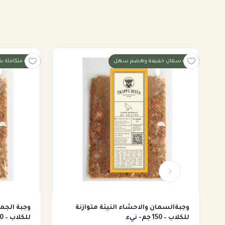
البروتين: 56.5%
الدهون: 30.05%
إرسال
الألياف: 1.2%
وجبة سمان خفيفة وهضم سهل
غذية متكاملة ب
الكالسيوم: 1.13%
الفوسفور: 0.61%
نسبة Ca:P = 1.85:1
✅ القيم متوافقة تمامًا مع معايير AAFCO لتغذية الكلاب البالغة (مرحلة الصيانة).
🥩 المكونات الطبيعية – 100% :
لحم طازج (حسب النكهة المختارة) – 60.7%
لا توجد تقي
مصدر بروتين كامل عالي الهضم، يدعم الكتلة العضلية والصحة
للطاقة.
وجبةالسمان والاحشاء النيئة متوازنة
وجبة الجمل
أحشاء متنوعة (فشة، كرشة، لسان، مصران، مخ، قلب، طحال، كلاو
للكلاب – 150 جم- نيء
للكلاب – 150 جم- نيء