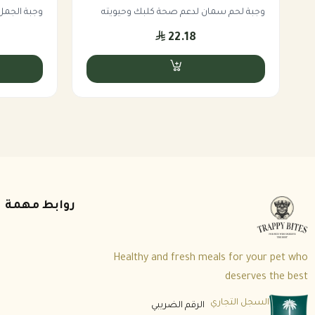
مصدر غني بفيتامينات B والحديد والنحاس والزنك – يعزز المناعة وصحة الأعضاء.
وجبة لحم سمان لدعم صحة كلبك وحيويته
وجبة الجمل 
كبد – 5%
22.18
يحتوي على فيتامين A، B12، حمض الفوليك، النحاس – ضروري للرؤية، الدم، وصحة الجلد.
سردين – 5%
غني بأوميغا 3 (EPA وDHA) – مضاد للالتهابات، يحمي القلب والمفاصل، ويدعم الدماغ والجلد.
قرع – 5%
يساعد على تنظيم حركة الأمعاء، غني بالألياف والبيتا كاروتين.
خضار موسمية طازجة (كوسا، خيار، خس، جزر) – 5%
مصدر طبيعي لفيتامينات C وK ومضادات الأكسدة – تعزز المناعة وتُسهل الهضم.
روابط مهمة
بيض كامل – 4%
بروتين حيواني مثالي يحتوي على الأحماض الأمينية الأساسية والكولين وفيتامين D – يدع
قشر بيض مطحون – 0.8%
Healthy and fresh meals for your pet who
مصدر آمن وطبيعي للكالسيوم – يعوض غياب العظم النيء ويد
deserves the best
زيت زيتون بكر – 0.5%
السجل التجاري
الرقم الضريبي