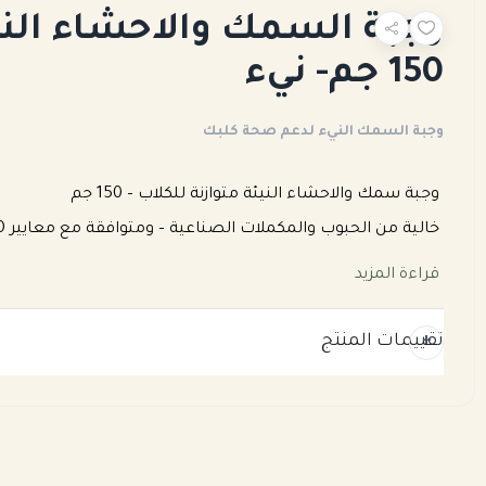
وجبة السمك والاحشاء النيئ
150 جم- نيء
وجبة السمك النيء لدعم صحة كلبك
وجبة سمك والاحشاء النيئة متوازنة للكلاب – 150 جم
خالية من الحبوب والمكملات الصناعية – ومتوافقة مع معايير AAFCO لتغذية الكلاب البالغة
قراءة المزيد
هل تبحث عن وجبة نيئة طبيعية ومتوازنة بالك
تقييمات المنتج
الإنزيمات والعناصر الغذائية الدقيقة كما في الطبيعة.
مناسبة للكلاب السليمة التي تتبع نظامًا غذائيًا خامًا (BARF)، أو ترغب في التحول لنظام أكثر طبيعية.
🧪 التحليل الغذائي (Dry Matter Basis):