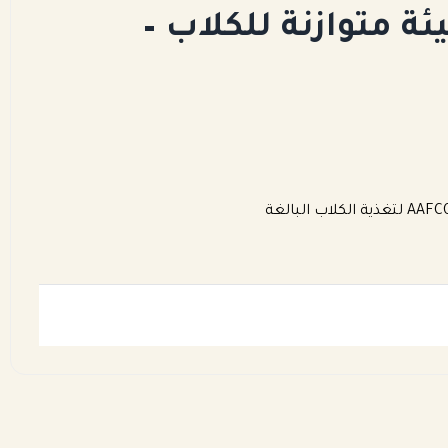
ة متوازنة للكلاب –
امل؟
وجبة Trappy Bites النيئة صُممت خصيصًا لتزويد كلبك بكل ما يحتاجه من مغذيات من مصادر طبيعية 100% ، مع الحفاظ على