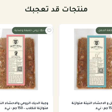
منتجات قد تعجبك
نكهة الجمل
وجبة ديك رومي خفيفة وصحية
يمات حاليا
 العامة، ويحتوي على أحماض أمينية أساسية ودهون مفيدة
 و الاحشاء النيئة متوازنة
وجبة الديك الرومي والاحشاء الني
ي) – 10%
متوازنة للكلاب – 150 جم- نيء