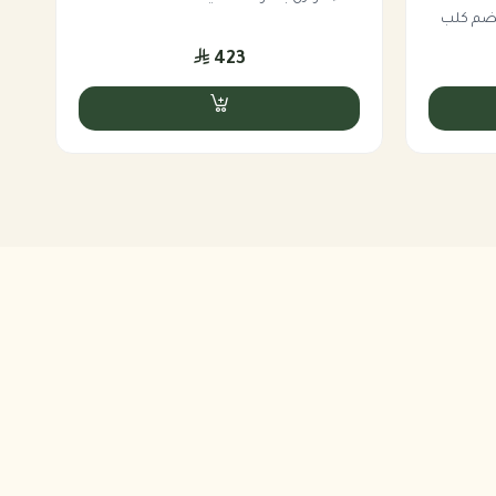
هضم كلب
423