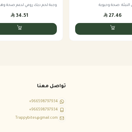
النيئة: صحة وحيوية
وجبة لحم ديك رومي لدعم صحة و
34.51
27.46
تواصل معنا
م صحة الدماغ والعظام.
+966598797934
+966598797934
عم صحة الأسنان والعظام.
Trappybites@gmail.com