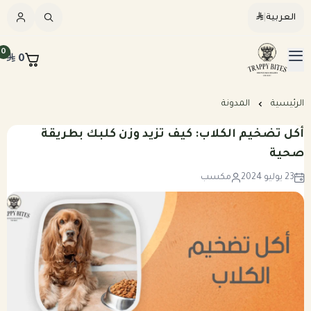
العربية
|
العربية
|
0
0
القائمة الرئيسية
Trappybites
الرئيسيه
الرئيسية
المدونة
أكل تضخيم الكلاب: كيف تزيد وزن كلبك بطريقة
كلاب
صحية
23 يوليو 2024
مكسب
قطط
عرض الكل
مكافآت طبيعية
عرض الكل
وجبات طبيعية مطبوخة للكلاب
المرق والمكملات
وجبات طبيعية نيء للكلاب
وجبات طبيعية مطبوخه للقطط
خطة تغذيه مخصصه
وجبات طبيعية نيء للقطط
بكجات التوفير الشهرية للكلاب