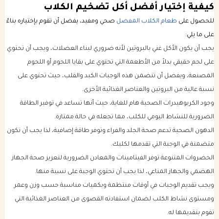
كيفية إختيار أفضل أكل تضخيم الكلاب
للحصول على
طعام الكلاب المفضل
صحي ومفيد، يفضل أن تقوم بإختياره بناءً
على ما يلي:
يجب أن يكون الأكل غني بالبروتين لأنه ضروري لبناء العضلات، ويجب أن تحتوي
على لحم حقيقي بدلاً من الأطعمة التي تحتوي على بقايا اللحوم أو اللحوم
المصنعة، ويفضل أن تتضمن هذه الوجبات الكبد والقلب، حيث تحتوي على
نسبة عالية من البروتين والعناصر الغذائية الأخرى.
وجود الكربوهيدرات الصحية هام للغاية، حيث أنها تساعد في توفير الطاقة
الضرورية للنشاط اليومي للكلب، مما تجعله في حالة ممتازة.
الدهون الصحية تدعم صحة الجلد والفراء وتوفر طاقة إضافية، لذا يجب أن تكون
متضمنة في الوجبة التي تقدمها لكلبك.
الخضروات المتنوعة توفر الفيتامينات والمعادن الضرورية لتعزيز صحة الجهاز
الهضمي والجهاز المناعي، لذا يجب أن تحتوي الوجبة على نسبة منها.
ويجب تقديم الوجبات في أوقات منتظمة وبكميات مناسبة حسب وزن وعمر
ومستوى نشاط الكلب لضمان استفادته القصوى من العناصر الغذائية التي
تقوم بتقديمها له.