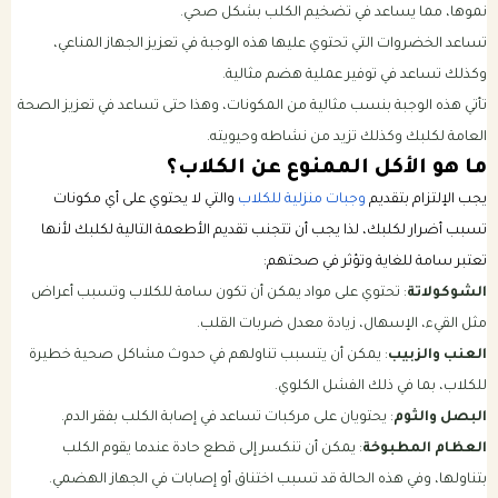
نموها، مما يساعد في تضخيم الكلب بشكل صحي.
تساعد الخضروات التي تحتوي عليها هذه الوجبة في تعزيز الجهاز المناعي،
وكذلك تساعد في توفير عملية هضم مثالية.
تأتي هذه الوجبة بنسب مثالية من المكونات، وهذا حتى تساعد في تعزيز الصحة
العامة لكلبك وكذلك تزيد من نشاطه وحيويته.
ما هو الأكل الممنوع عن الكلاب؟
يجب الإلتزام بتقديم
وجبات منزلية للكلاب
والتي لا يحتوي على أي مكونات
تسبب أضرار لكلبك، لذا يجب أن تتجنب تقديم الأطعمة التالية لكلبك لأنها
تعتبر سامة للغاية وتؤثر في صحتهم:
الشوكولاتة
: تحتوي على مواد يمكن أن تكون سامة للكلاب وتسبب أعراض
مثل القيء، الإسهال، زيادة معدل ضربات القلب.
العنب والزبيب
: يمكن أن يتسبب تناولهم في حدوث مشاكل صحية خطيرة
للكلاب، بما في ذلك الفشل الكلوي.
البصل والثوم
: يحتويان على مركبات تساعد في إصابة الكلب بفقر الدم.
العظام المطبوخة
: يمكن أن تنكسر إلى قطع حادة عندما يقوم الكلب
بتناولها، وفي هذه الحالة قد تسبب اختناق أو إصابات في الجهاز الهضمي.