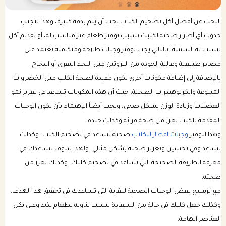
البحث عن أفضل أكل تضخيم الكلاب يجب أن يتم بدقة كبيرة، وهذا لتجنب
باقات الرعاية الصحية للكلب
بكجات التوفير الشهرية للقطط
حدوث أي أضرار صحية لكلبك بسبب توفير طعام غير مناسب له، أو تقديم أكل
يسبب له السمنة، بالتالي يجب توفير وجبات طازجة ومتكاملة تعتمد على
باقات الرعاية الصحية للقطط
مصادر طبيعية وعالية الجودة من البروتين مثل اللحم البقري أو الدجاج.
بالإضافة إلى إضافة مكونات أخرى تكون مفيدة لصحة الكلب مثل الخضروات
المتنوعة والكربوهيدرات الصحية، حيث أن هذه المكونات تساعد في تعزيز نمو
العضلات وزيادة الوزن بشكل صحي، ويجب أيضاً الإهتمام بأن تكون الوجبات
المقدمة للكلب تعزز من صحة فرائه وكذلك جلده.
وهذا لتوفير
وجبات افطار للكلاب
صحية تساعد في تضخيم الكلب، وكذلك
تساعد وفي تحسين وتعزيز صحته بشكل مثالي، ولهذا سوف نساعدك في
معرفة الطريقة الصحيحة التي تساعد في تضخيم كلبك، وكذلك تعزز من
صحته.
مع ترشيح بعض الوجبات الصحية للغاية التي تساعدك في تحقيق هذا الهدف،
وكذلك جعل كلبك في حالة من السعادة بسبب تناوله لطعام لذيذ وغني بكل
العناصر الهامة.