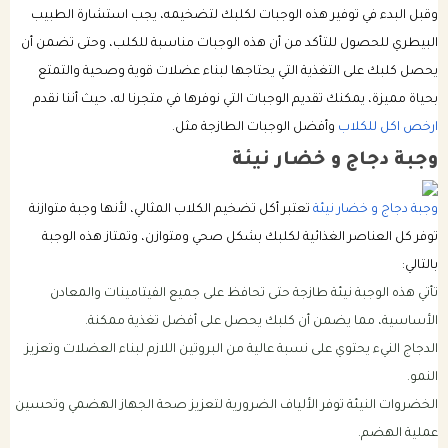
وقبل البدء في توفير هذه الوجبات لكلبك لتضخيمه، يجب استشارة الطبيب
البيطري للحصول للتأكد من أن هذه الوجبات مناسبة للكلب، وحتى تضمن أن
يحصل كلبك على التغذية التي يحتاجها لبناء عضلات قوية وصحية والتمتع
بحياة مميزة، يمكنك تقديم الوجبات التي نوفرها في متجرنا له، حيث أننا نقدم
ارخص اكل للكلاب
وأفضل الوجبات الطازجة مثل.
وجبة دجاج و خضار نيئة
وجبة دجاج و خضار نيئة
تعتبر أكل تضخيم الكلاب المثالي، لأنها وجبة متوازنة
توفر كل العناصر الغذائية لكلبك بشكل صحي ومتوازن، وتمتاز هذه الوجبة
بالتالي:
تأتي هذه الوجبة نيئة طازجة حتى تحافظ على جميع الفيتامينات والمعادن
الأساسية، مما يضمن أن كلبك يحصل على أفضل تغذية ممكنة.
الدجاج النيء يحتوي على نسبة عالية من البروتين اللازم لبناء العضلات وتعزيز
النمو.
الخضروات النيئة توفر الألياف الضرورية لتعزيز صحة الجهاز الهضمي وتحسين
عملية الهضم.