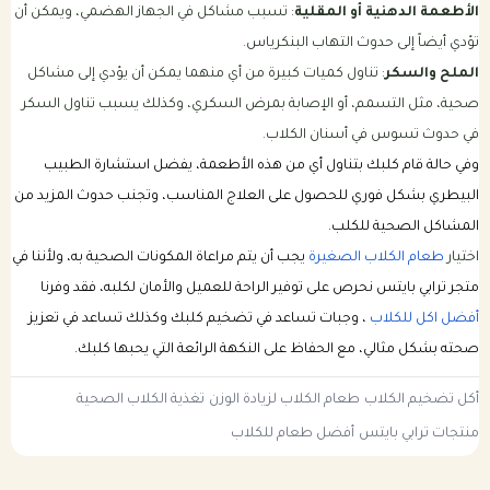
الأطعمة الدهنية أو المقلية
: تسبب مشاكل في الجهاز الهضمي، ويمكن أن
تؤدي أيضاً إلى حدوث التهاب البنكرياس.
الملح والسكر
: تناول كميات كبيرة من أي منهما يمكن أن يؤدي إلى مشاكل
صحية، مثل التسمم، أو الإصابة بمرض السكري، وكذلك يسبب تناول السكر
في حدوث تسوس في أسنان الكلاب.
وفي حالة قام كلبك بتناول أي من هذه الأطعمة، يفضل استشارة الطبيب
البيطري بشكل فوري للحصول على العلاج المناسب، وتجنب حدوث المزيد من
المشاكل الصحية للكلب.
اختيار
طعام الكلاب الصغيرة
يجب أن يتم مراعاة المكونات الصحية به، ولأننا في
متجر ترابي بايتس نحرص على توفير الراحة للعميل والأمان لكلبه، فقد وفرنا
أفضل اكل للكلاب
، وجبات تساعد في تضخيم كلبك وكذلك تساعد في تعزيز
صحته بشكل مثالي، مع الحفاظ على النكهة الرائعة التي يحبها كلبك.
أكل تضخيم الكلاب
طعام الكلاب لزيادة الوزن
تغذية الكلاب الصحية
منتجات ترابي بايتس
أفضل طعام للكلاب