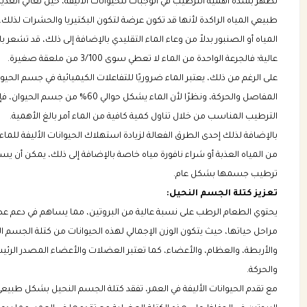
تظهر بشدة أهمية الترطيب في الوجبات للحيوانات الأليفة، حين تعاني العد
طبيعي المياه الراكدة لأنها قد تكون عرضة لتكون البكتيريا والحشرات لذلك،
المياه أو الصنبور بدلاً من وعاء الماء التقليدي بالإضافة إلى ذلك، قد تشع
عالية؛ فالجرعة الواحدة من الماء لا تعطي سوى 3/100 من ملعقة صغيرة.
على الرغم من ذلك، يعتبر الماء ضروريًا للتفاعلات الكيميائية في جسم الحي
المفاصل والحركة، ونظرًا لأن الماء 
الترطيب المناسب من خلال تناول كمية كافية من الماء أمر بالغ الأهمية.
بالإضافة لذلك إحدى الطرق الفعالة لزيادة استهلاك الحيوانات الأليفة للماء،
من المياه العذبة أو شراء نافورة مياه خاصة بالإضافة إلى ذلك، يمكن أن يس
ترطيب جسمها بشكل عام.
تعزيز كتلة الجسم النحيل:
يحتوي الطعام الرطب على نسبة عالية من البروتين، مما يساهم في دعم عض
والأربطة، والعظام، والأعضاء، كما تعتبر العضلات والأعضاء المصدر الرئيس
والحركة.
مع تقدم الحيوانات الأليفة في العمر، تفقد كتلة الجسم النحيل بشكل طبيع