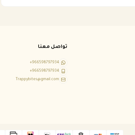
تواصل معنا
+966598797934
+966598797934
Trappybites@gmail.com