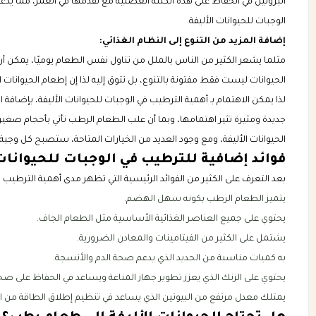
البروتين في الحفاظ على هذه الكتلة العضلية مع تقدمها في العمر، مما ي
الوجبات للحيوانات الأليفة.
إضافة المزيد من التنوع إلى النظام الغذائي:
مثلما يشعر الكثير من الناس بالملل من تناول نفس الطعام يوميًا، يمكن أ
الحيوانات ليست فقط مفتونة بالتنوع، بل تتوق إليه لذا إن إطعام الحيوانات الأ
لذا يمكن الاهتمام بـ أهمية الترطيب في الوجبات للحيوانات الأليفة، بإضاف
جديدة ومثيرة تثير اهتمامها، وبما أن علب الطعام الرطب تأتي بأحجام صغي
الحيوانات الأليفة، ومع وجود العديد من الخيارات المتاحة، ستصبح كل وجبة 
فوائد إضافية للترطيب في الوجبات للحيوانات 
بعد التعرف على الكثير من الفوائد الرئيسية التي تظهر مدى أهمية الترطيب في
يتميز الطعام الرطب بكونه سهل الهضم.
يحتوي على جميع العناصر الغذائية الأساسية مثل الطعام الجاف.
يشتمل على الكثير من الفيتامينات والمعادن الضرورية.
به كميات مناسبة من الحديد الذي يدعم صحة الدم والأنسجة.
يحتوي على الزنك الذي يعزز تطوير جهاز المناعة ويساعد في الحفاظ على صحة
يمتلك معدل مرتفع من البيوتين الذي يساعد في تنظيم إطلاق الطاقة من ا