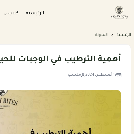
الرئيسيه
كلاب
Trappybites
وجبات طبي
الرئيسية
المدونة
وجبات طبي
بكجات التو
أهمية الترطيب في الوجبات للحيو
باقات الرع
19 أغسطس 2024
مكسب