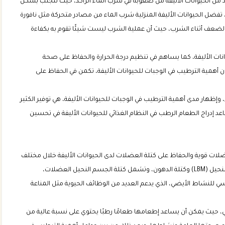
يد من الحيوانات الأليفة من صعوبة في شرب الماء الراكد، حيث تتجنب بشكل
 تفضل الحيوانات الأليفة المنزلية شرب الماء من مصادر متحركة مثل نافورة
ر بالضعف أثناء الشرب، حيث أن عملية الشرب ليست شيئًا تقوم به بكفاءة
وانات الأليفة، كما يساهم في تنظيم درجة الحرارة والحفاظ على صحة
يشكل حوالي 60% من جسم الحيوان، فإن أهمية الترطيب في الوجبات للحيوانات الأليفة، تكمن في الحفاظ على
 وإظهار مدى أهمية الترطيب في الوجبات للحيوانات الأليفة، هي توفير الكثير
اعد إدراج الطعام الرطب في النظام الغذائي للحيوانات الأليفة في تحسين
لات قوية والحفاظ على كتلة العضلات لدى الحيوانات الأليفة خلال مختلف
مراحل حياتها، حيث يتكون الوزن الإجمالي لهذه الحيوانات من كتلة الجسم النحيل (LBM) وكتلة الدهون، وتشمل كتلة الجسم النحيل العضلات،
ي للنشاط الأيضي، الذي يدعم العديد من الوظائف الحيوية مثل المناعة
ي، حيث يمكن أن يساعد إطعامها طعامًا رطبًا يحتوي على نسبة عالية من