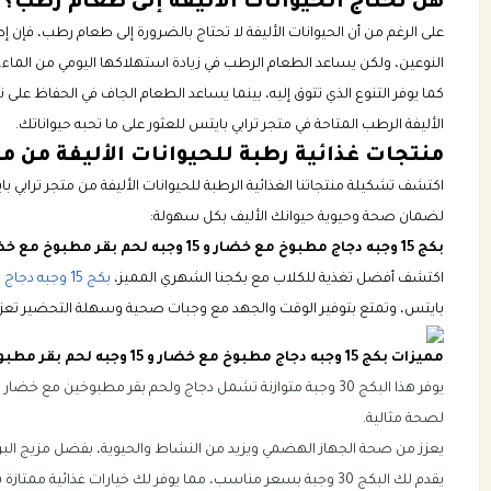
هل تحتاج الحيوانات الأليفة إلى طعام رطب؟
على الرغم من أن الحيوانات الأليفة لا تحتاج بالضرورة إلى طعام رطب، فإن 
النوعين، ولكن يساعد الطعام الرطب في زيادة استهلاكها اليومي من الماء.
كما يوفر التنوع الذي تتوق إليه، بينما يساعد الطعام الجاف في الحفاظ ع
الأليفة الرطب المتاحة في متجر ترابي بايتس للعثور على ما تحبه حيواناتك.
منتجات غذائية رطبة للحيوانات الأليفة من م
اكتشف تشكيلة منتجاتنا الغذائية الرطبة للحيوانات الأليفة من متجر ترابي 
لضمان صحة وحيوية حيوانك الأليف بكل سهولة:
بكج 15 وجبه دجاج مطبوخ مع خضار و 15 وجبه لحم بقر مطبوخ مع خضار:
اكتشف أفضل تغذية للكلاب مع بكجنا الشهري المميز،
بكج 15 وجبه دجاج مطبوخ مع خضار و 15 وجبه لحم بقر مطبوخ مع خضار
بايتس، وتمتع بتوفير الوقت والجهد مع وجبات صحية وسهلة التحضير تعزز
مميزات بكج 15 وجبه دجاج مطبوخ مع خضار و 15 وجبه لحم بقر مطبوخ مع خضار
يوفر هذا البكج 30 وجبة متوازنة تشمل دجاج ولحم بقر مطبوخي
لصحة مثالية.
يعزز من صحة الجهاز الهضمي ويزيد من النشاط والحيوية، بفضل مزيج البرو
يقدم لك البكج 30 وجبة بسعر مناسب، مما يوفر لك خيارات غذائية ممتازة بتكلفة أقل مقارنة بشراء وجبات فردية.