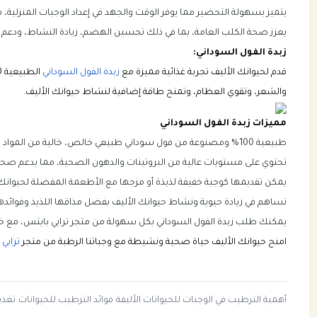
يتميز بسهولة التحضير مما يوفر الوقت والجهد في إعداد الوجبات المنزلية، م
يعزز صحة الكلب العامة، بما في ذلك تحسين الهضم، زيادة النشاط، ودعم
زبدة الفول السوداني:
قدم لحيوانك الأليف تجربة غذائية مميزة مع
زبدة الفول السوداني
والشعر، وتقوي العظام، وتمنح طاقة إضافية لنشاط حيوانك الأليف.
مميزات زبدة الفول السوداني
طبيعية 100% ومصنوعة من فول سوداني طبيعي خالص، خالية من المواد الحافظة أو الإضافات، مما يجعلها خيارًا صحيًا وآمنًا لحيوانك الأليف.
تحتوي على مستويات عالية من البروتينات والدهون الصحية، مما يدعم صحة 
يمكن تقديمها كوجبة خفيفة لذيذة أو مزجها مع الأطعمة المفضلة لحيوانك ا
تساهم في زيادة حيوية ونشاط حيوانك الأليف بفضل مذاقها اللذيذ وفوائده
يمكنك طلب زبدة الفول السوداني بكل سهولة من متجر ترابي بايتس، مع خ
امنح حيوانك الأليف حياة صحية ونشيطة مع وجباتنا الرطبة من متجر
ترابي
أهمية الترطيب في الوجبات للحيوانات الأليفة
فوائد الترطيب للحيوانات
تغذية