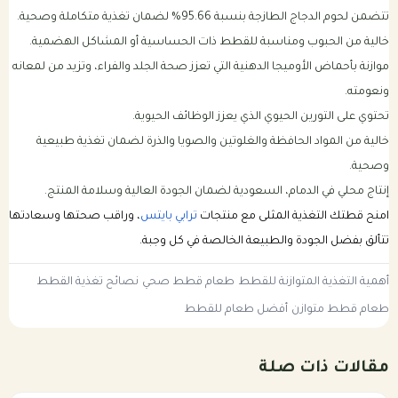
تتضمن لحوم الدجاج الطازجة بنسبة 95.66% لضمان تغذية متكاملة وصحية.
خالية من الحبوب ومناسبة للقطط ذات الحساسية أو المشاكل الهضمية.
موازنة بأحماض الأوميجا الدهنية التي تعزز صحة الجلد والفراء، وتزيد من لمعانه
ونعومته.
تحتوي على التورين الحيوي الذي يعزز الوظائف الحيوية.
خالية من المواد الحافظة والغلوتين والصويا والذرة لضمان تغذية طبيعية
وصحية.
إنتاج محلي في الدمام، السعودية لضمان الجودة العالية وسلامة المنتج.
امنح قطتك التغذية المثلى مع منتجات
ترابي بايتس
، وراقب صحتها وسعادتها
تتألق بفضل الجودة والطبيعة الخالصة في كل وجبة.
أهمية التغذية المتوازنة للقطط
طعام قطط صحي
نصائح تغذية القطط
طعام قطط متوازن
أفضل طعام للقطط
مقالات ذات صلة