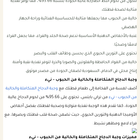
تتكون من لحوم البط الطازجة عالية الجودة بنسبة 95.66%، مما يوفر تغذية
مثالية لصحة قطتك.
خالية من الحبوب مما يجعلها مثالية للحساسية الغذائية وراحة الجهاز
الهضمي.
غنية بالأحماض الدهنية الأساسية تدعم صحة الجلد والفراء، مما يجعل الفراء
لامعًا وصحيًا.
تحتوي على التورين الحيوي الذي يحسن وظائف القلب والبصر.
خالية من المواد الحافظة والغلوتين والصويا والذرة لتوفر تغذية نقية وآمنة.
إنتاج محلي في الدمام، السعودية لضمان الجودة من مصدر موثوق.
وجبة الدجاج المتكاملة والخالية من الحبوب - نيء
أضف لمسة من الفخامة إلى طعام قطتك مع
وجبة الدجاج المتكاملة والخالية
من الحبوب - نيء
من ترابي بايتس، تحتوي على 95.66% من لحوم الدجاج عالية
الجودة، كما تقدم هذه الوجبة تغذية متوازنة وصحية لقطتك بفضل أحماض
الأوميجا الدهنية والتورين الحيوي، حيث تضمن صحة قلب قطتك وبصرها، مع
فراء لامع ومظهر نشيط.
مميزات وجبة الدجاج المتكاملة والخالية من الحبوب - نيء