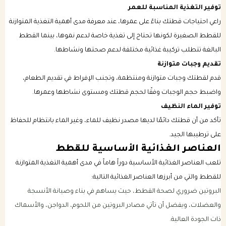
توفير التغذية المناسبة للعمر
راعي احتياجات قطتك بناءً على عمرها، عند معرفة مدى أهمية التغذية المتوازنة
للقطط الصغيرة لكونها تحتاج إلى تغذية خاصة لدعم نموها، بينما القطط
البالغة تتطلب تركيبة غذائية مختلفة لدعم صحتها ونشاطها.
تقديم وجبات متوازنة
قدم لقطتك وجبات متوازنة ومنتظمة، وتجنب الإفراط في تقديم الطعام،
واضبط حجم الوجبات وفقًا لحجم قطتك ومستوى نشاطها وعمرها.
توفير الماء النظيف
تأكد من أن قطتك دائمًا لديها مصدر نظيف للماء، وغير الماء بانتظام للحفاظ
على ترطيبها الجيد.
العناصر الغذائية الأساسية للقطط
تلعب العناصر الغذائية الأساسية دوراً هاماً في مدى أهمية التغذية المتوازنة
للقطط والتي من أبرزها العناصر الغذائية التالية:
البروتين ضروري لصحة القطط، حيث يساهم في بناء وصيانة الأنسجة
والعضلات، ويفضل أن تأتي مصادر البروتين من اللحوم، الدواجن، والأسماك
ذات الجودة العالية.