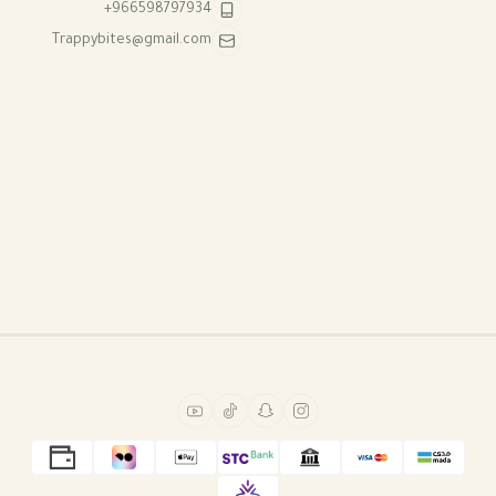
+966598797934
Trappybites@gmail.com