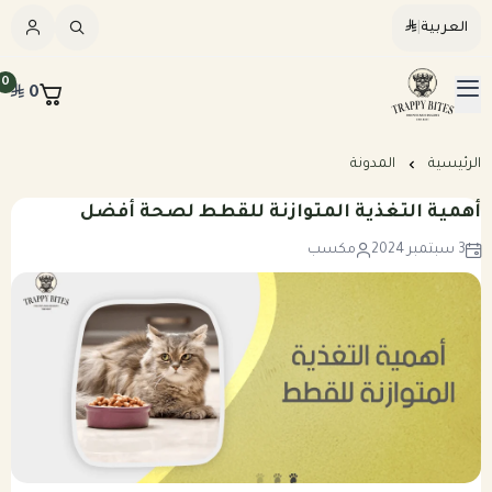
العربية
|
العربية
|
0
0
القائمة الرئيسية
Trappybites
الرئيسيه
الرئيسية
المدونة
أهمية التغذية المتوازنة للقطط لصحة أفضل
كلاب
3 سبتمبر 2024
مكسب
قطط
عرض الكل
مكافآت طبيعية
عرض الكل
وجبات طبيعية مطبوخة للكلاب
المرق والمكملات
وجبات طبيعية نيء للكلاب
وجبات طبيعية مطبوخه للقطط
خطة تغذيه مخصصه
وجبات طبيعية نيء للقطط
بكجات التوفير الشهرية للكلاب