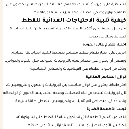
السيطرة على الوزن، أو تعزيز صحة الفم، مما يمكنك من ضمان الحصول على
طعام متوازن وصحي لقطتك، مما يعزز سلامتها ورفاهيتها.
كيفية تلبية الاحتياجات الغذائية للقطط
من خلال معرفة مدى أهمية التغذية المتوازنة للقطط يمكن تلبية احتياجاتها
الغذائية وذلك عن طريق:
اختيار طعام عالي الجودة
احرص على اختيار طعام قطط مصمم خصيصًا لتلبية احتياجاتها الغذائية،
ويفضل أن يحتوي على مصادر غنية بالبروتينات الحيوانية مثل اللحوم والدواجن،
وتأكد من احتواء الطعام على الفيتامينات والمعادن الأساسية.
توازن العناصر الغذائية
اختر طعامًا يحتوي على توازن مناسب بين البروتينات والدهون والكربوهيدرات،
لأن البروتينات تساعد في بناء العضلات وصحة الجلد، بينما الدهون توفر الطاقة
وتساعد في امتصاص الفيتامينات، والكربوهيدرات تعطي طاقة سريعة.
تجنب الأطعمة الضارة
ابتعد عن تقديم الأطعمة التي قد تكون سامة للقطط مثل الشوكولاتة،
الكافيين، الثوم، البصل، والعنب، لأنها قد تؤثر سلبًا على صحتها.