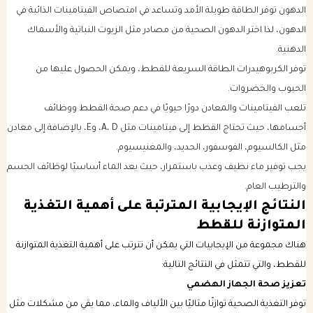
الدهون توفر الطاقة طويلة الأمد وتساعد في امتصاص الفيتامينات الذائبة في
الدهون، لذا اختر الدهون الصحية من مصادر مثل الزيوت النباتية والأسماك
الدهنية.
توفر الكربوهيدرات الطاقة السريعة للقطط، ويمكن الحصول عليها من
الحبوب والخضروات.
تلعب الفيتامينات والمعادن دورًا حيويًا في دعم صحة القطط ووظائف
أجسامها، حيث تحتاج القطط إلى فيتامينات مثل A، D، وE، بالإضافة إلى معادن
مثل الكالسيوم، الفوسفور، الحديد، والمغنيسيوم.
يجب توفير ماء نظيف وعذب باستمرار، حيث يعد الماء أساسيًا لوظائف الجسم
والترطيب العام.
النتائج الإيجابية المترتبة على أهمية التغذية
المتوازنة للقطط
هناك مجموعة من الإيجابيات التي يمكن أن تترتب على أهمية التغذية المتوازنة
للقطط، والتي تتمثل في النتائج التالية:
تعزيز صحة الجهاز الهضمي
توفر التغذية الصحية توازنًا مثاليًا بين الألياف والماء، مما يقي من مشكلات مثل