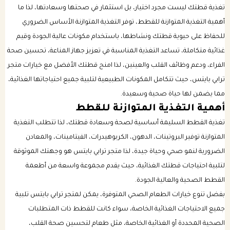
تغذية قطتك ليست مجرد اختيار، بل استثمار في صحتها وسعادتها، لذا ما
أهمية التغذية المتوازنة للقطط، توفر التغذية المتوازنة الأساس الضروري
باقات الرعاية الصحية للكلب
بكجات التوفير الشهرية للقطط
للحفاظ على حيوية قطتك ونشاطها، باستخدام مكونات عالية الجودة وقيم
غذائية متكاملة، تساعد التغذية المناسبة في تعزيز جهاز المناعة، تحسين صحة
باقات الرعاية الصحية للقطط
الفراء، ودعم وظائف القلب والعينين، لذا امنح قطتك الأفضل مع خيارات متجر
ترابي بايتس، حيث تتكامل المكونات الطبيعية لتلبية جميع احتياجاتها الغذائية،
مما يضمن لها حياة صحية وسعيدة.
أهمية التغذية المتوازنة للقطط
تغذية القطط السليمة أساسية لصحة وسعادة قطتك، لذا تتطلب التغذية
المتوازنة توفير البروتينات، الدهون، الكربوهيدرات، الفيتامينات، والمعادن
الضرورية لنمو صحي وحياة جيدة، لذا متجر ترابي بايتس هو وجهتك الموثوقة
لتلبية احتياجات قطتك الغذائية، حيث يقدم مجموعة واسعة من أطعمة
القطط الصحية والعالية الجودة.
بفضل تنوع خيارات الطعام الصحي المتوفرة، يمكن لمتجر ترابي بايتس تلبية
جميع الاحتياجات الغذائية الخاصة، سواء كانت للقطط ذات المتطلبات
الصحية المحددة أو الغذائية الخاصة، مثل طعام لتحسين صحة القلب،