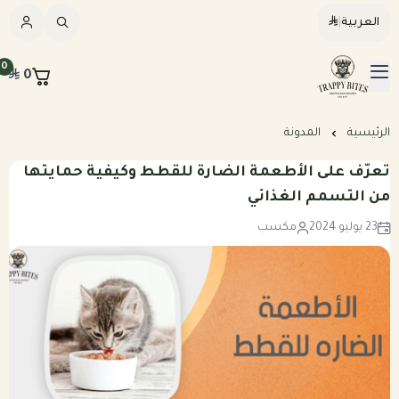
العربية
|
العربية
|
0
0
القائمة الرئيسية
Trappybites
الرئيسيه
الرئيسية
المدونة
تعرّف على الأطعمة الضارة للقطط وكيفية حمايتها
كلاب
من التسمم الغذائي
23 يوليو 2024
مكسب
قطط
عرض الكل
مكافآت طبيعية
عرض الكل
وجبات طبيعية مطبوخة للكلاب
المرق والمكملات
وجبات طبيعية نيء للكلاب
وجبات طبيعية مطبوخه للقطط
خطة تغذيه مخصصه
وجبات طبيعية نيء للقطط
بكجات التوفير الشهرية للكلاب