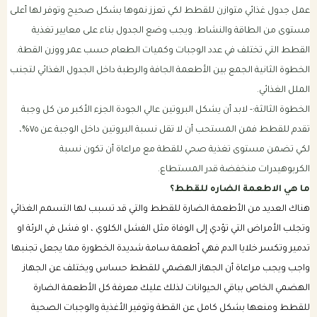
عمل جدول غذائي متوازن للقطط لكي تعزز نموها بشكل صحيح وتوفر لها أعلى
مستوى من الطاقة والنشاط. ويجب وضع الجدول بناء على معايير تغذية
القطط التي تختلف في عدد الوجبات وكميات الطعام حسب عمر ووزن القطة.
الخطوة الثانية الجمع بين الأطعمة الجافة والرطبة داخل الجدول الغذائي لتجنب
الملل الغذائي.
الخطوة الثالثة:- لابد أن يشكل البروتين عالي الجودة الجزء الأكبر من كل وجبة
تقدم للقطط فمن المستحب أن لا تقل نسبة البروتين داخل الوجبة عن ٧٥%،
لكي تضمن مستوى تغذية صحي للقطة مع مراعاة أن تكون نسبة
الكربوهيدرات منخفضة قدر المستطاع.
ما هي الاطعمة الضاره للقطط؟
هناك العديد من الأطعمة الضارة للقطط والتي قد تسبب لها التسمم الغذائي
وتجلب الأمراض التي تؤدي إلى الوفاة مثل الفشل الكلوي ، او فشل في الرئة او
تدمير وتكسر خلايا الدم فهي أطعمة سامة شديدة الخطورة مما يجعل تجنبها
واجب ويجب مراعاة أن الجهاز الهضمي للقطط حساس ويختلف عن الجهاز
الهضمي الخاص بباقي الحيوانات لذلك عليك معرفة كل الأطعمة الضارة
للقطط ومنعها بشكل كامل عن القطة وتوفير الأغذية والوجبات الصحية