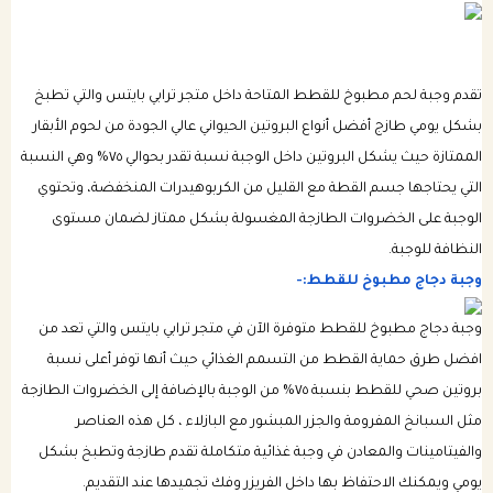
تقدم وجبة لحم مطبوخ للقطط المتاحة داخل متجر ترابي بايتس والتي تطبخ
بشكل يومي طازج أفضل أنواع البروتين الحيواني عالي الجودة من لحوم الأبقار
الممتازة حيث يشكل البروتين داخل الوجبة نسبة تقدر بحوالي ٧٥% وهي النسبة
التي يحتاجها جسم القطة مع القليل من الكربوهيدرات المنخفضة، وتحتوي
الوجبة على الخضروات الطازجة المغسولة بشكل ممتاز لضمان مستوى
النظافة للوجبة.
وجبة دجاج مطبوخ للقطط:-
وجبة دجاج مطبوخ للقطط متوفرة الآن في متجر ترابي بايتس والتي تعد من
افضل طرق حماية القطط من التسمم الغذائي حيث أنها توفر أعلى نسبة
بروتين صحي للقطط بنسبة ٧٥% من الوجبة بالإضافة إلى الخضروات الطازجة
مثل السبانخ المفرومة والجزر المبشور مع البازلاء ، كل هذه العناصر
والفيتامينات والمعادن في وجبة غذائية متكاملة تقدم طازجة وتطبخ بشكل
يومي ويمكنك الاحتفاظ بها داخل الفريزر وفك تجميدها عند التقديم.