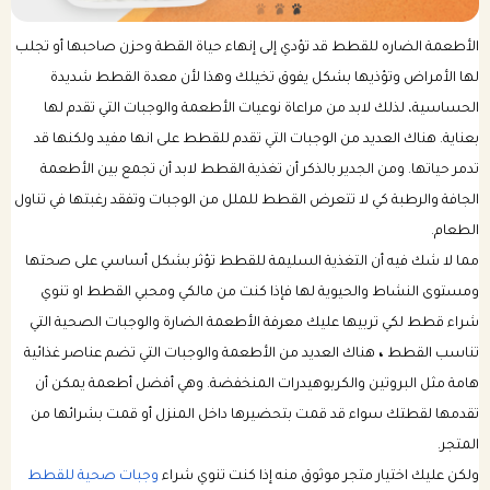
الأطعمة الضاره للقطط قد تؤدي إلى إنهاء حياة القطة وحزن صاحبها أو تجلب
باقات الرعاية الصحية للكلب
بكجات التوفير الشهرية للقطط
لها الأمراض وتؤذيها بشكل يفوق تخيلك وهذا لأن معدة القطط شديدة
الحساسية، لذلك لابد من مراعاة نوعيات الأطعمة والوجبات التي تقدم لها
باقات الرعاية الصحية للقطط
بعناية. هناك العديد من الوجبات التي تقدم للقطط على انها مفيد ولكنها قد
تدمر حياتها. ومن الجدير بالذكر أن تغذية القطط لابد أن تجمع بين الأطعمة
الجافة والرطبة كي لا تتعرض القطط للملل من الوجبات وتفقد رغبتها في تناول
الطعام.
مما لا شك فيه أن التغذية السليمة للقطط تؤثر بشكل أساسي على صحتها
ومستوى النشاط والحيوية لها فإذا كنت من مالكي ومحبي القطط او تنوي
شراء قطط لكي تربيها عليك معرفة الأطعمة الضارة والوجبات الصحية التي
تناسب القطط
،
هناك العديد من الأطعمة والوجبات التي تضم عناصر غذائية
هامة مثل البروتين والكربوهيدرات المنخفضة. وهي أفضل أطعمة يمكن أن
تقدمها لقطتك سواء قد قمت بتحضيرها داخل المنزل أو قمت بشرائها من
المتجر.
ولكن عليك اختيار متجر موثوق منه إذا كنت تنوي شراء
وجبات صحية للقطط