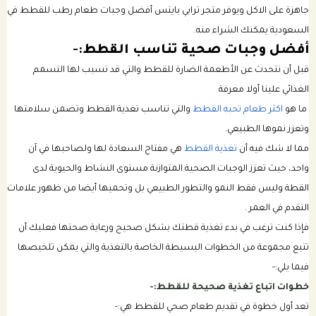
جاهزة على الاكل ويوفر متجر ترابي بايتس أفضل وجبات طعام رطب للقطط في
السعودية يمكنك الشراء منه.
أفضل وجبات صحية تناسب القطط:-
قبل أن نتحدث عن الأطعمة الضارة للقطط والتي قد تسبب لها التسمم
الغذائي علينا أولا معرفة
ما هو
اكثر طعام تحبه القطط
والتي تناسب تغذية القطط وتضمن سلامتها
وتعزز نموها الطبيعي.
مما لا شك فيه أن
تغذية القطط
هي مفتاح السعادة لها ولصاحبها في آن
واحد، حيث تعزز الوجبات الصحية المتوازنة مستوى النشاط والحيوية لدى
القطة وليس فقط النمو والتطور الطبيعي بل وتحميها أيضا من ظهور علامات
التقدم في العمر .
فإذا كنت ترغب في بدء تغذية قطتك بشكل صحيح ورعاية صحتها فعليك أن
تتبع مجموعة من الخطوات البسيطة الخاصة بالتغذية والتي يمكن تلخيصها
فيما يلي:-
خطوات اتباع تغذية صحيحة للقطط:-
تعد أول خطوة في تقديم طعام صحي للقطط هي:-