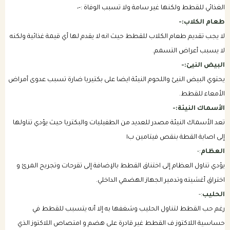
الغذائي للقطط ولكنها غير سامة ولا تسبب الوفاة :-٠
طعام الكلاب:-
لا يجب تقديم طعام الكلاب للقطط حيث انه لا يقدم لها أي قيمة غذائية ولكنه
لا يسبب أعراض التسمم.
البيض النيئ:-
يحتوي البيض النيئ واللحوم النيئة ايضا على بكتيريا ضارة تسبب عدوى أمراض
الأمعاء للقطط.
الأسماك النيئة:-
تعد الأسماك النيئة مصدر للعديد من الطفيليات والبكتريا حيث يؤدي تناولها
إلى اصابة القطة بنقص فيتامين ب١
العظام
:-
يؤدي تناول العظام إلى اختناق القطط بالإضافة إلى تقرحات وتجريح المرئ و
اختراق أغشيته وتدمير الجهاز الهضمي الداخلي.
الحليب
:-
رغم حب القطط لتناول الحليب وشغفها به إلا أنه يتسبب للقطط في
حساسية اللاكتوز ف القطط غير قادرة على هضم و امتصاص اللاكتوز الذي