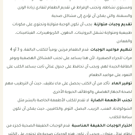
ومستوى نشاطه، وتجنب الإفراط في تقديم الطعام لتفادي زيادة الوزن
والسمنة، والتي يمكن أن تؤدي إلى مشاكل صحية.
تقديم وجبات متوازنة
: يجب أن تكون الوجبة متوازنة وتحتوي على مكونات
طبيعية ومتوازنة تشمل البروتينات، الدهون، الكربوهيدرات، الفيتامينات،
والمعادن.
تنظيم مواعيد الوجبات
: قدم الطعام مرتين يومياً للكلاب البالغة، و 3 أو 4
مرات للجراء الصغيرة، لأن هذا يساعد على تجنب المشاكل الهضمية ويوفر
الطاقة الجيدة لهم، ويجب أن تحافظ على جدول غذائي ثابت يساعد الكلب على
التعود على مواعيد الطعام.
توفير الماء
: تأكد من أن الكلب يحصل على ماء نظيف، حيث أن الترطيب مهم
لصحة الجهاز الهضمي والوظائف الحيوية الأخرى.
تجنب الأطعمة الضارة
: لا تقدم للكلب الأطعمة الخاصة بالبشر مثل
الشوكولاتة، العنب، الزبيب، البصل، الثوم، والكافيين، حيث يمكن أن تكون
سامة للكلاب.
اختيار الوجبات الخفيفة المناسبة
: قدم الوجبات الخفيفة الصحية كجزء من
نظام غذائي متوازن، ويجب أن تكون هذه الوجبات صحية ولا تحتوي على الكثير