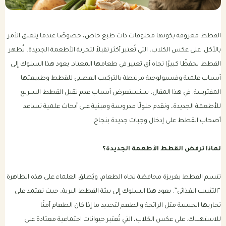
باقات الرعاية الصحية للكلب
بكجات التوفير الشهرية للقطط
القطط معروفة بكونها مخلوقات ذات طبع خاص، خصوصًا عندما يتعلق الأمر
بالأكل. على عكس الكلاب، التي تُعتبر أكثر تقبلاً لتجربة الأطعمة الجديدة، تُظهر
باقات الرعاية الصحية للقطط
القطط تحفظًا كبيرًا تجاه أي تغيير في طعامها المعتاد. يعود هذا السلوك إلى
أسباب علمية وفسيولوجية مرتبطة بالتركيب العصبي للقطط وطبيعتها
المفترسة. في هذا المقال، سنستعرض أسباب عدم تقبل القطط السريع
للأطعمة الجديدة، ونقدم حلولًا مدروسة ومبنية على أبحاث علمية تساعد
أصحاب القطط على إدخال وجبات جديدة بنجاح.
لماذا ترفض القطط الأطعمة الجديدة؟
تتسم القطط بغريزة محافظة تجاه الطعام، ويُطلق العلماء على هذه الظاهرة
“التثبيت الغذائي”. يعود هذا السلوك إلى بيئة القطط البرية، حيث تعتمد على
تجاربها الحسية مثل الرائحة والطعم لتحديد ما إذا كان الطعام آمنًا
للاستهلاك. على عكس الكلاب، التي تُعتبر حيوانات اجتماعية معتادة على