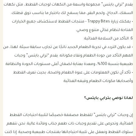
يقدم “ترابي بايتس” مجموعة واسعة من النكهات لوجبات القطط، مثل نكهات
السمك، الدجاج، ولحم البقر، مما يسمح لك باختيار ما يناسب ذوق قطتك.
• يمكنك زيارة Trappy Bites - منتجات القطط لاستكشاف جميع الخيارات
المتاحة لنظام غذائي متنوع وصحي.
6. التأكد من السلامة الغذائية:
• قد يكون التردد في تجربة الطعام الجديد ناتجًا عن تجارب سابقة سيئة. لهذا، من
المهم التأكد من جودة الطعام ونقاء مكوناته. يقدم “ترابي بايتس” وجبات
طبيعية بنسبة 100%، ومعدة بعناية لضمان أعلى مستويات الجودة والنظافة.
• تأكد أن تكون المعلومات على عبوة الطعام واضحة، بحيث تعرف القطط
وأصحابها مكونات الطعام وقيمه الغذائية.
لماذا نوصي بترابي بايتس؟
إن وجبات “ترابي بايتس” للقطط مصممة خصيصًا لتلبية احتياجات القطط
الغذائية، وتحرص على تقديم وجبات ذات طعم جذاب وفائدة عالية. نحن نتفهم
سلوك القطط ونعمل على تلبية احتياجاتها بمنتجات طبيعية وصحية. إذا كنت