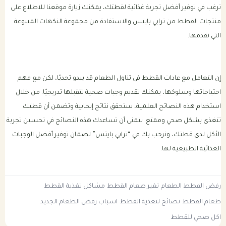
ترغب في توفير أفضل تجربة غذائية لقطتك، يمكنك
زيارة موقعنا للاطلاع على
منتجات القطط من ترابي بايتس والاستفادة من مجموعة النكهات المتنوعة
التي نقدمها.
إن التعامل مع عادات القطط في تناول الطعام قد يبدو تحديًا، لكن مع فهم
احتياجاتها وسلوكها، يمكنك تقديم وجبات صحية تتقبلها تدريجيًا. من خلال
استخدام هذه النصائح العلمية، ستحقق نتائج إيجابية وتضمن أن قطتك
تتغذى بشكل صحي وممتع. نتمنى أن تساعدك هذه النصائح في تحسين تجربة
الأكل لدى قطتك، ونرحب بك في “ترابي بايتس” لضمان توفير أفضل الوجبات
الغذائية الطبيعية لها.
رفض القطط الطعام
تغير طعام القطط
مشاكل تغذية القطط
طعام القطط
نصائح لتغذية القطط
اسباب رفض الطعام الجديد
اكل صحي للقطط