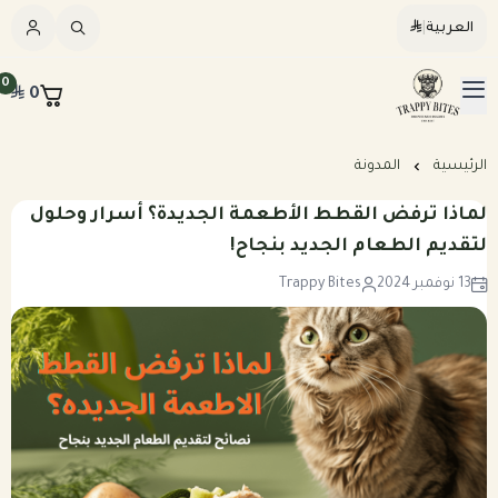
العربية
|
العربية
|
0
0
القائمة الرئيسية
Trappybites
الرئيسيه
الرئيسية
المدونة
لماذا ترفض القطط الأطعمة الجديدة؟ أسرار وحلول
كلاب
لتقديم الطعام الجديد بنجاح!
13 نوفمبر 2024
Trappy Bites
قطط
عرض الكل
مكافآت طبيعية
عرض الكل
وجبات طبيعية مطبوخة للكلاب
المرق والمكملات
وجبات طبيعية نيء للكلاب
وجبات طبيعية مطبوخه للقطط
خطة تغذيه مخصصه
وجبات طبيعية نيء للقطط
بكجات التوفير الشهرية للكلاب