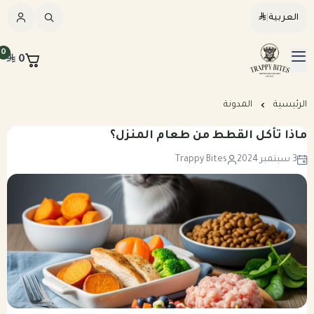
العربية
|
العربية
|
0
0
القائمة الرئيسية
Trappybites
الرئيسيه
الرئيسية
المدونة
ماذا تأكل القطط من طعام المنزل؟
كلاب
3 سبتمبر 2024
Trappy Bites
قطط
عرض الكل
مكافآت طبيعية
عرض الكل
وجبات طبيعية مطبوخة للكلاب
المرق والمكملات
وجبات طبيعية نيء للكلاب
وجبات طبيعية مطبوخه للقطط
خطة تغذيه مخصصه
وجبات طبيعية نيء للقطط
بكجات التوفير الشهرية للكلاب