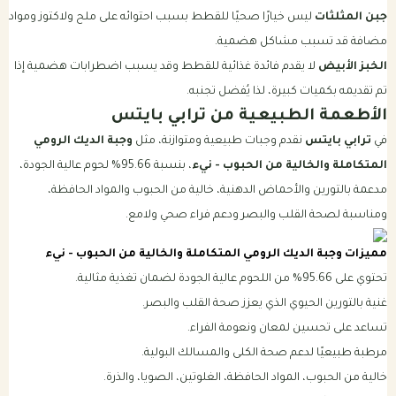
جبن المثلثات
ليس خيارًا صحيًا للقطط بسبب احتوائه على ملح ولاكتوز ومواد
مضافة قد تسبب مشاكل هضمية.
الخبز الأبيض
لا يقدم فائدة غذائية للقطط وقد يسبب اضطرابات هضمية إذا
تم تقديمه بكميات كبيرة، لذا يُفضل تجنبه.
الأطعمة الطبيعية من ترابي بايتس
في
ترابي بايتس
نقدم وجبات طبيعية ومتوازنة، مثل
وجبة الديك الرومي
المتكاملة والخالية من الحبوب - نيء
، بنسبة 95.66% لحوم عالية الجودة،
مدعمة بالتورين والأحماض الدهنية، خالية من الحبوب والمواد الحافظة،
ومناسبة لصحة القلب والبصر ودعم فراء صحي ولامع.
مميزات وجبة الديك الرومي المتكاملة والخالية من الحبوب - نيء
تحتوي على 95.66% من اللحوم عالية الجودة لضمان تغذية مثالية.
غنية بالتورين الحيوي الذي يعزز صحة القلب والبصر.
تساعد على تحسين لمعان ونعومة الفراء.
مرطبة طبيعيًا لدعم صحة الكلى والمسالك البولية.
خالية من الحبوب، المواد الحافظة، الغلوتين، الصويا، والذرة.