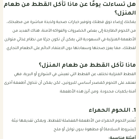
هل تساءلت يومًا عن ماذا تأكل القطط من طعام
المنزل؟
باقات الرعاية الصحية للكلب
بكجات التوفير الشهرية للقطط
يمكنك إرضاء ذوق قطتك وتوفير خيارات صحية ولذيذة مباشرة من مطبخك،
من اللحوم الطازجة إلى بعض الخضروات والفواكه الآمنة، هناك العديد من
باقات الرعاية الصحية للقطط
الأطعمة المنزلية في السعودية التي يمكن أن تكون جزءًا من نظام غذائي متوازن
لقطتك، مما يعزز صحتها وسعادتها دون الاعتماد الدائم على الطعام التجاري.
ماذا تأكل القطط من طعام المنزل؟
القطط المنزلية تختلف عن القطط التي تعيش في الشوارع أو البرية، فهي
تعتمد على اللحوم كمصدر أساسي للبروتين، لكن يمكن أن تتناول أطعمة أخرى
آمنة بكميات محدودة. ومن أبرز هذه الأطعمة:
1. اللحوم الحمراء
تُعتبر اللحوم الحمراء من الأطعمة المفضلة للقطط، ويمكن تقديمها نيئة
(بشروط السلامة) أو مطهوة بدون توابل أو ملح.
أمثلة مناسبة: