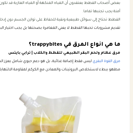
بعض أصحاب القطط يعتقدون أن المياه المنكهة أو المياه الغازية قد تكون
آمنة يجب تجنبها تماما.
القطط تحتاج إلى سوائل طبيعية ونقية للحفاظ على توازن الجسم دون إدخا
تقديم مشروبات تحبها القطط لا يعني المغامرة بصحتها بل يجب اختيار البدا
ما هي انواع المرق في trappybites؟
مرق عظام ولحم البقر الطبيعي للقطط والكلاب | ترابي بايتس
مرق القوة البقري
ليس فقط إضافة غذائية، بل هو دعم حيوي شامل يعزز الط
مطهو ببطء لاستخلاص البروتينات والمعادن مع الكركم لمقاومة الالتها