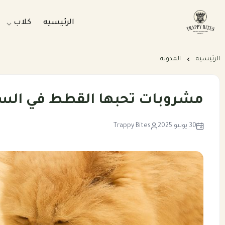
الرئيسيه
كلاب
Trappybites
وجبات طبي
الرئيسية
المدونة
وجبات طبي
بكجات التو
مشروبات تحبها القطط في السع
باقات الرع
30 يونيو 2025
Trappy Bites