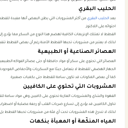
الحليب البقري
يعد
الحليب البقري
من أكثر المشروبات التي يظن البعض أنها مفيدة لل
احتوائه على اللاكتوز.
القطط لا تمتلك الإنزيمات الكافية لهضم هذا النوع من السكر مما يؤدي إلى 
لذلك لا يعتبر من مشروبات تحبها القطط الآمنة رغم أن بعض القطط تتقب
العصائر الصناعية أو الطبيعية
العصائر التي تحتوي على سكر أو مواد حافظة أو حتى عصائر الفواكه الطبيعية
الجهاز الهضمي للقطط لا يتعامل جيدًا مع السكريات والأحماض الموجودة ف
كما أن بعض المكونات قد تكون سامة للقطط حتى بكميات صغيرة.
المشروبات التي تحتوي على الكافيين
القهوة والشاي والمشروبات الغازية تحتوي على كافيين وهي مواد سامة لل
تناول الكافيين قد يؤدي إلى تسارع ضربات القلب أو رجفة عضلية أو اضطراب
لذلك لا تندرج هذه المشروبات تحت أي فئة من مشروبات تحبها القطط بل ت
المياه المنكّهة أو المعبأة بنكهات