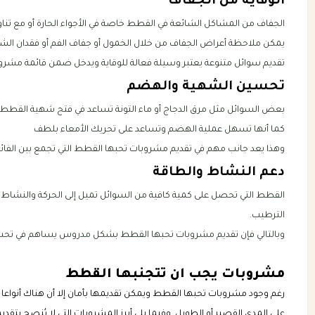
الوقاية من الجفاف
الجفاف من المشاكل الشائعة في القطط خاصة في الأجواء الحارة أو مع تناو
يمكن ملاحظة أعراض الجفاف من خلال الخمول أو جفاف الفم أو فقدان الش
تقديم سوائل متنوعة يعتبر وسيلة فعالة للوقاية ويدخل ضمن قائمة مشروبا
تحسين الشهية والهضم
بعض السوائل مثل مرق الدجاج أو ماء التونة تساعد في فتح شهية القطط عن
كما أنها تسهل عملية الهضم وتساعد على تحريك الأمعاء بلطف
وهذا يعد جانب مهم في تقديم مشروبات تحبها القطط التي تجمع بين الفائ
دعم النشاط والطاقة
القطط التي تحصل على كمية كافية من السوائل تميل إلى الحركة والنشاط 
الترطيب.
وبالتالي فإن تقديم مشروبات تحبها القطط بشكل مدروس يساهم في تحسين ا
مشروبات يجب ان تتجنبها القطط
رغم وجود مشروبات تحبها القطط ويمكن تقديمها بأمان إلا أن هناك أنواعا 
على المدى القصير أو الطويل. وفيما يلي أبرز المشروبات التي لا يُنصح بتقد