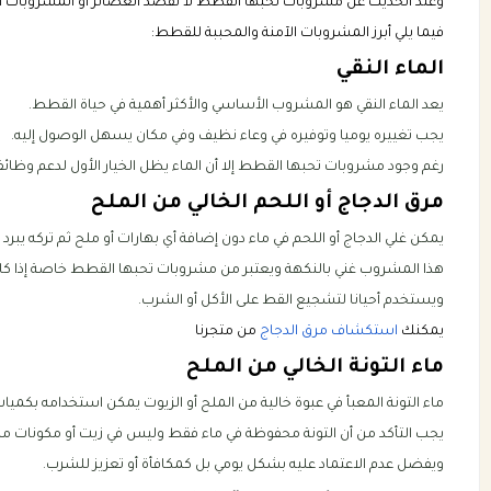
وعند الحديث عن مشروبات تحبها القطط لا نقصد العصائر أو المشروبات الب
فيما يلي أبرز المشروبات الآمنة والمحببة للقطط:
الماء النقي
يعد الماء النقي هو المشروب الأساسي والأكثر أهمية في حياة القطط.
يجب تغييره يوميا وتوفيره في وعاء نظيف وفي مكان يسهل الوصول إليه.
رغم وجود مشروبات تحبها القطط إلا أن الماء يظل الخيار الأول لدعم وظائ
مرق الدجاج أو اللحم الخالي من الملح
يمكن غلي الدجاج أو اللحم في ماء دون إضافة أي بهارات أو ملح ثم تركه يبرد
هذا المشروب غني بالنكهة ويعتبر من مشروبات تحبها القطط خاصة إذا كا
ويستخدم أحيانا لتشجيع القط على الأكل أو الشرب.
يمكنك
استكشاف مرق الدجاج
من متجرنا
ماء التونة الخالي من الملح
ماء التونة المعبأ في عبوة خالية من الملح أو الزيوت يمكن استخدامه بك
يجب التأكد من أن التونة محفوظة في ماء فقط وليس في زيت أو مكونات م
ويفضل عدم الاعتماد عليه بشكل يومي بل كمكافأة أو تعزيز للشرب.