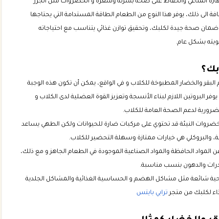
هازه المناعي والحفاظ على صحة بشرته وشعره و الخضروات مثل الجزر
ة الى ذلك، يوفر هذا النوع من الطعام الطاقة المستدامة التي يحتاجها
 ضمان صحة جيدة لكلبك، وتحقيق توازن غذائي يتناسب مع احتياجاته
يويته بشكل عام.
بك؟
 البقر والخضار المطبوخة للكلاب و في الواقع، يمكن أن تكون هذه الوجبة
 البروتين اللازم لبناء الأنسجة وتعزيز القوة العضلية لدى الكلاب و
لضرورية لدعم الصحة العامة للكلاب.
ضروات النيئة قد تحتوي على مركبات ضارة للحيوانات ولكن الطهي يساعد
، والبروكلي هي خيارات ممتازة وسهلة التحضير للكلاب.
 المواد الحافظة والمواد الصناعية الموجودة في الطعام الجاهز و مع ذلك،
يدرات والدهون بنسب مناسبة.
ية شائعة مثل مشاكل الهضم و الحساسية الغذائية والمشاكل الجلدية
اء لكلبك من متجر
ترابي بايتس