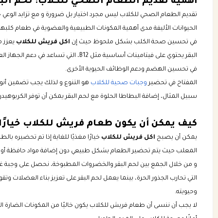
أهمية تقديم الطعام الصحي للكلاب: لحم الب
تقديم الطعام الصحي للكلاب ليس مجرد اختيار بل ضرورة و مع تزايد الوع
الحيوانات الأليفة مدى أهمية المكونات الطبيعية والعضوية في طعام كلب
في تحسين صحة الكلب بشكل ملحوظ حيث إن
اكل فريش للكلاب
يعزز م
البقر يحتوي على فيتامينات أساسية مثل B12
في تحسين الهضم ودعم الوظائف الحيوية الأخرى.
المفتاح في تحضير
وجبات صحية للكلاب
هو التنوع و لذلك يجب تضمين أنواع
سبيل المثال، إضافة البطاطا الحلوة مع لحم البقر يمكن أن توفر الكربوهيد
كيف يمكن أن يكون طعام فريش للكلاب خيارًا 
يمكن أن يصبح
اكل فريش للكلاب
خيارًا مغذيًا للغاية إذا تم تحضيره ب
المعلب حيث يتم تحضير الطعام بشكل طبيعي دون إضافة مواد حافظة أو 
و من خلال الجمع بين لحم البقر والخضروات المطبوخة، نحصل على وجبة غني
التي تحارب الجذور الحرة، بينما يعمل لحم البقر على تعزيز بناء العضلات
وحيويته.
لا يجب أن ننسى أن طعام فريش للكلاب يكون خاليًا من المكونات الضارة التي 