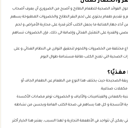
قر والخضار كمثال
ي حول الفوائد الصحية للطعام الطازج و أصبح من الضروري أن يعرف أصحاب
هم و تقديم طعام يحتوي على لحم البقر الطازج والخضروات المطبوخة يسهم
ن أداء جهاز المناعة ما يجعل الكلب أكثر قدرة على محاربة الأمراض و لحم
، التي تساعد في دعم الجهاز العصبي والقدرة على التمثيل الغذائي وإضافة الى ذلك، فإن الخضروات تساهم
 مختلفة من الخضروات واللحوم لتحقيق التوازن في النظام الغذائي و على
رات الصحية التي تمنح الكلب طاقة مستدامة طوال اليوم.
مغذيًا؟
الطريقة الصحيحة حيث يختلف هذا النوع من الطعام عن الطعام الجاف أو
مكملات صناعية.
ة بالمعادن والفيتامينات والألياف و الخضروات توفر مضادات الأكسدة
 وتقوية الأنسجة و كل هذا يساهم في صحة الكلب العامة ويحسن من نشاطه
يمكن أن تتواجد في الأطعمة التجارية و لهذا السبب، يعتبر هذا الخيار أكثر