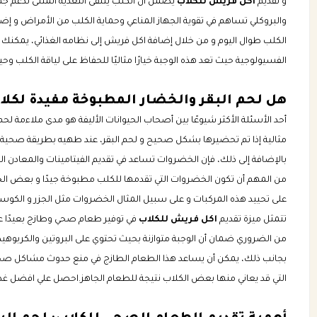
و تقديم
اكل فريش للكلاب
يضمن أن الكلب يتلقى التغذية المثلى لدعم ج
والبروكلي تساهم في تقوية الجهاز المناعي وحماية الكلب من الأمراض و إضاف
الكلب طوال اليوم و من خلال إضافة اكل فريش إلى نظامه الغذائي، يمكنك
الفسيولوجية حيث تعد هذه الوجبة خيارًا مثاليًا للحفاظ على لياقة الكلب وح
هل لحم البقر والخضار المطبوخة مفيدة لكلا
أحد الأسئلة الأكثر شيوعًا بين أصحاب الحيوانات الأليفة هو مدى ملاءمة لحم
مثالية إذا تم تحضيرها بشكل صحيح و لحم البقر، عند طهيه بطريقة صحية يوفر
بالإضافة إلى ذلك، فإن الخضروات تساعد في تقديم الفيتامينات والمعادن ا
من المهم أن تكون الخضروات التي تقدمها للكلب مطبوخة جيدًا و بعض الخ
على تحييد هذه المركبات و على سبيل المثال الخضروات مثل الجزر و الكوسة
تتمثل ميزة تقديم
اكل فريش للكلاب
في توفير طعام صحي وطازج بعيدًا عن
من الضروري ضمان أن الوجبة متوازنة بحيث تحتوي على البروتين والكربوه
بجانب ذلك، يمكن أن يساعد هذا الطعام الطازج في منع حدوث مشاكل صح
التي قد يعاني منها بعض الكلاب نتيجة للطعام الجاهز.احصل علي افضل غذ