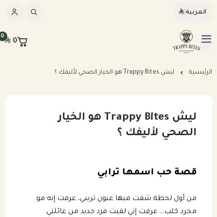
العربية
|
العربية
|
0
0
القائمة الرئيسية
Trappybites
الرئيسيه
الرئيسية
ليش Trappy Bites هو الخيار الصحي لأليفك ؟
كلاب
ليش Trappy Bites هو الخيار
قطط
عرض الكل
الصحي لأليفك ؟
مكافآت طبيعية
عرض الكل
وجبات طبيعية مطبوخة للكلاب
قصة حب اسمها ترابي
المرق والمكملات
وجبات طبيعية نيء للكلاب
وجبات طبيعية مطبوخه للقطط
من أول لحظة شفت فيها عيون تريبي، عرفت إنه مو
خطة تغذيه مخصصه
مجرد كلب… عرفت إني لقيت فرد جديد من عائلتي.
وجبات طبيعية نيء للقطط
بكجات التوفير الشهرية للكلاب