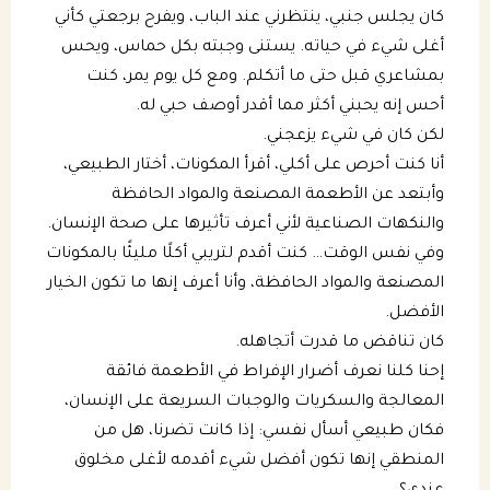
كان يجلس جنبي، ينتظرني عند الباب، ويفرح برجعتي كأني
أغلى شيء في حياته. يستنى وجبته بكل حماس، ويحس
باقات الرعاية الصحية للكلب
بكجات التوفير الشهرية للقطط
بمشاعري قبل حتى ما أتكلم. ومع كل يوم يمر، كنت
أحس إنه يحبني أكثر مما أقدر أوصف حبي له.
باقات الرعاية الصحية للقطط
لكن كان في شيء يزعجني.
أنا كنت أحرص على أكلي، أقرأ المكونات، أختار الطبيعي،
وأبتعد عن الأطعمة المصنعة والمواد الحافظة
والنكهات الصناعية لأني أعرف تأثيرها على صحة الإنسان.
وفي نفس الوقت… كنت أقدم لتريبي أكلًا مليئًا بالمكونات
المصنعة والمواد الحافظة، وأنا أعرف إنها ما تكون الخيار
الأفضل.
كان تناقض ما قدرت أتجاهله.
إحنا كلنا نعرف أضرار الإفراط في الأطعمة فائقة
المعالجة والسكريات والوجبات السريعة على الإنسان،
فكان طبيعي أسأل نفسي: إذا كانت تضرنا، هل من
المنطقي إنها تكون أفضل شيء أقدمه لأغلى مخلوق