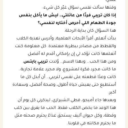
عندي؟
وقتها سألت نفسي سؤال غيّر كل شيء:
إذا كان تريبي فردًا من عائلتي… ليش ما يأكل بنفس
جودة الطعام اللي أحرص أختاره لنفسي؟
هذا السؤال كان بداية الرحلة.
بدأت أتعلم، أقرأ الأبحاث العلمية، وأدرس تغذية الكلاب
والقطط من مصادر بيطرية معتمدة. كل معلومة كنت
أتعلمها كانت تؤكد لي إن بإمكاني أقدم له أفضل.
ومن هذا الحب… وبهذا الاسم… وُلدت
تريبي بايتس
.
ما كانت مجرد فكرة لمشروع، ولا مجرد علامة تجارية.
كانت وعدًا قطعته على نفسي لتريبي… أن أبذل كل ما
أستطيع حتى يعيش حياة أطول، وصحة أفضل، وسعادة
أكبر.
وبعدها جاء أميجو، قطي الشيرازي، ليذكرني كل يوم أن
هذا الوعد ما يخص الكلاب فقط. الحب ما يفرق بين كلب
وقطة، وكل حيوان أليف يستحق غذاءً يحترم صحته مثل
ما يحترم مكانته في قلوبنا.