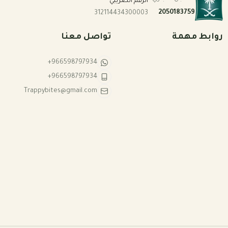
الرقم الضريبي
2050183759
312114434300003
روابط مهمة
تواصل معنا
+966598797934
+966598797934
Trappybites@gmail.com