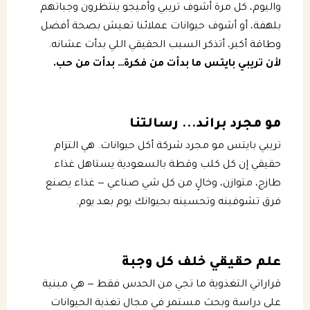
واليوم، كل مرة أشوف تريبي وأميجو ينتظرون وجباتهم
بلهفة، أو أشوف حيوانات عملائنا تعيش بصحة أفضل
وطاقة أكبر، أتذكر السبب الحقيقي اللي بدأت عشانه.
لأن تريبي بايتس ما بدأت من فكرة… بدأت من حب.
مو مجرد براند... رسالتنا
تريبي بايتس مو مجرد شركة أكل حيوانات. هي التزام
حقيقي إن كل كلب وقطة بالسعودية يستاهل غذاء
طازج، متوازن، وخالٍ من كل شي صناعي — غذاء يصنع
فرق تشوفينه وتحسينه بحيوانك يوم بعد يوم.
علم حقيقي خلف كل وجبة
قراراتي التغذوية ما تجي من الحدس فقط — هي مبنية
على دراسة وبحث مستمر في مجال تغذية الحيوانات