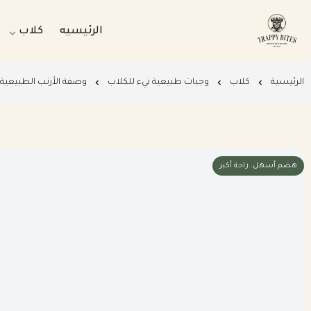
الرئيسيه
كلاب
Trappybites
وجبات طبي
الرئيسية
كلاب
وجبات طبيعية نيء للكلاب
وصفة الأرنب الطبيعية المت
وجبات طبي
بكجات التو
باقات الرع
هضم أسهل. راحة أكبر