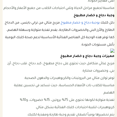
أعلى معايير الجودة.
مناسبة لجميع مراحل الحياة وتلبي احتياجات الكلاب من جميع الأعمار والأحجام.
وجبة دجاج و خضار مطبوخ
دلل كلبك
بوجبة دجاج و خضار مطبوخ
مزيج مثالي من ترابي بايتس، من الدجاج
الطازج والأرز البني والخضروات الطازجة، يقدم تغذية متوازنة وسهلة الهضم،
كما توفر هذه الوجبة كل العناصر الغذائية الأساسية لدعم صحة كلبك اليومية
بأعلى مستويات الجودة.
مميزات وجبة دجاج و خضار مطبوخ
مزيج غذائي متكامل حيث تحتوي على دجاج مطبوخ، كبد دجاج، قلب دجاج، أرز
بني، وخضروات مختارة.
توفر توازن مثالي من البروتينات والكربوهيدرات والدهون الصحية.
مناسبة للكلاب ذات الأمعاء الحساسة، حيث تساعد في تحسين عملية
الهضم.
تغذية متوازنة لكونها تحتوي على 75% بروتين، 15% خضروات، و10%
كربوهيدرات لتلبية احتياجات كلبك الغذائية بشكل مثالي.
يتم تحضيرها يومياً لضمان تقديم وجبة طازجة ومغذية لكلبك.