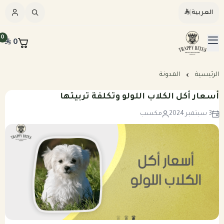
العربية
|
العربية
|
0
0
القائمة الرئيسية
Trappybites
الرئيسيه
الرئيسية
المدونة
أسعار أكل الكلاب اللولو وتكلفة تربيتها
كلاب
3 سبتمبر 2024
مكسب
قطط
عرض الكل
مكافآت طبيعية
عرض الكل
وجبات طبيعية مطبوخة للكلاب
المرق والمكملات
وجبات طبيعية نيء للكلاب
وجبات طبيعية مطبوخه للقطط
خطة تغذيه مخصصه
وجبات طبيعية نيء للقطط
بكجات التوفير الشهرية للكلاب