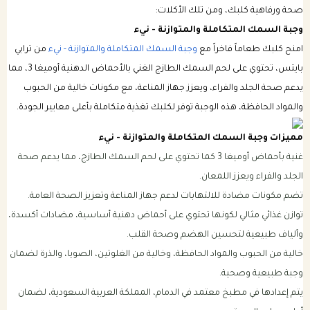
صحة ورفاهية كلبك، ومن تلك الأكلات:
وجبة السمك المتكاملة والمتوازنة - نيء
امنح كلبك طعاماً فاخراً مع
وجبة السمك المتكاملة والمتوازنة - نيء
من ترابي
بايتس، تحتوي على لحم السمك الطازج الغني بالأحماض الدهنية أوميغا 3، مما
يدعم صحة الجلد والفراء، ويعزز جهاز المناعة، مع مكونات خالية من الحبوب
والمواد الحافظة، هذه الوجبة توفر لكلبك تغذية متكاملة بأعلى معايير الجودة.
مميزات وجبة السمك المتكاملة والمتوازنة - نيء
غنية بأحماض أوميغا 3 كما تحتوي على لحم السمك الطازج، مما يدعم صحة
الجلد والفراء ويعزز اللمعان.
تضم مكونات مضادة للالتهابات لدعم جهاز المناعة وتعزيز الصحة العامة.
توازن غذائي مثالي لكونها تحتوي على أحماض دهنية أساسية، مضادات أكسدة،
وألياف طبيعية لتحسين الهضم وصحة القلب.
خالية من الحبوب والمواد الحافظة، وخالية من الغلوتين، الصويا، والذرة لضمان
وجبة طبيعية وصحية.
يتم إعدادها في مطبخ معتمد في الدمام، المملكة العربية السعودية، لضمان