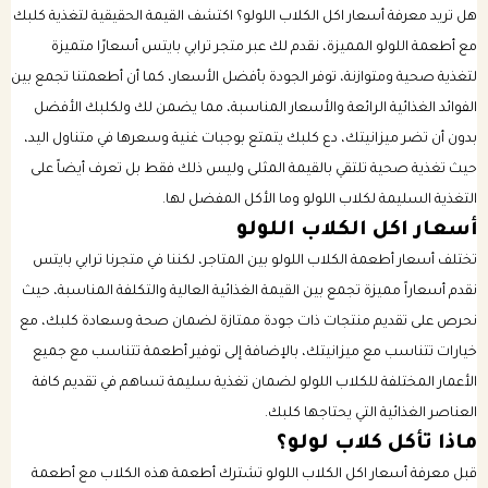
هل تريد معرفة أسعار اكل الكلاب اللولو؟ اكتشف القيمة الحقيقية لتغذية كلبك
مع أطعمة اللولو المميزة، نقدم لك عبر متجر ترابي بايتس أسعارًا متميزة
باقات الرعاية الصحية للكلب
بكجات التوفير الشهرية للقطط
لتغذية صحية ومتوازنة، توفر الجودة بأفضل الأسعار، كما أن أطعمتنا تجمع بين
الفوائد الغذائية الرائعة والأسعار المناسبة، مما يضمن لك ولكلبك الأفضل
باقات الرعاية الصحية للقطط
بدون أن تضر ميزانيتك، دع كلبك يتمتع بوجبات غنية وسعرها في متناول اليد،
حيث تغذية صحية تلتقي بالقيمة المثلى وليس ذلك فقط بل تعرف أيضاً على
التغذية السليمة لكلاب اللولو وما الأكل المفضل لها.
أسعار اكل الكلاب اللولو
تختلف أسعار أطعمة الكلاب اللولو بين المتاجر، لكننا في متجرنا ترابي بايتس
نقدم أسعاراً مميزة تجمع بين القيمة الغذائية العالية والتكلفة المناسبة، حيث
نحرص على تقديم منتجات ذات جودة ممتازة لضمان صحة وسعادة كلبك، مع
خيارات تتناسب مع ميزانيتك، بالإضافة إلى توفير أطعمة تتناسب مع جميع
الأعمار المختلفة للكلاب اللولو لضمان تغذية سليمة تساهم في تقديم كافة
العناصر الغذائية التي يحتاجها كلبك.
ماذا تأكل كلاب لولو؟
قبل معرفة أسعار اكل الكلاب اللولو تشترك أطعمة هذه الكلاب مع أطعمة