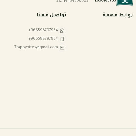
2050183759
312114434300003
روابط مهمة
تواصل معنا
+966598797934
+966598797934
Trappybites@gmail.com