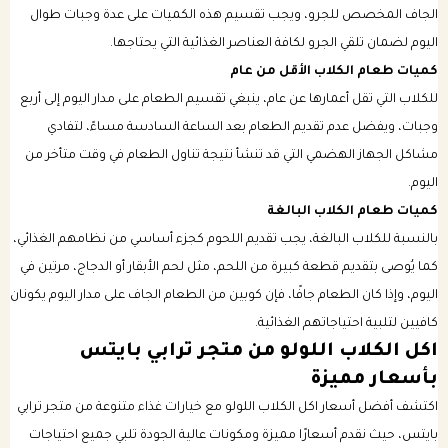
الجاف المخصص للجرو، ويجب تقسيم هذه الكميات على عدة وجبات طوال
اليوم لضمان تلقي الجرو لكافة العناصر الغذائية التي يحتاجها.
كميات طعام الكلاب الأقل من عام
للكلاب التي تقل أعمارها عن عام، ينبغي تقسيم الطعام على مدار اليوم إلى أربع
وجبات، ويفضل عدم تقديم الطعام بعد الساعة السادسة مساءً، لتفادي
مشاكل الجهاز الهضمي التي قد تنشأ نتيجة تناول الطعام في وقت متأخر من
اليوم.
كميات طعام الكلاب البالغة
بالنسبة للكلاب البالغة، يجب تقديم اللحوم كجزء أساسي من نظامهم الغذائي،
كما يُوصى بتقديم قطعة كبيرة من اللحم، مثل لحم الأبقار أو الدجاج، مرتين في
اليوم، وإذا كان الطعام جافًا، فإن كوبين من الطعام الجاف على مدار اليوم يكونان
كافيين لتلبية احتياجاتهم الغذائية.
اكل الكلاب اللولو من متجر ترابي بايتس
بأسعار مميزة
اكتشف أفضل أسعار اكل الكلاب اللولو مع خيارات غذاء متنوعة من متجر ترابي
بايتس، حيث نقدم أسعارًا مميزة ومكونات عالية الجودة تلبي جميع احتياجات