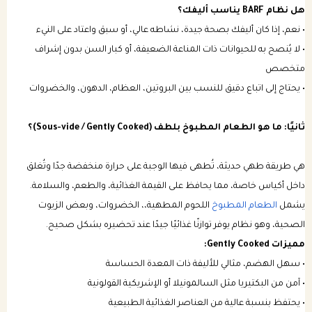
هل نظام BARF يناسب أليفك؟
• نعم، إذا كان أليفك بصحة جيدة، نشاطه عالي، أو سبق واعتاد على النيء
• لا يُنصح به للحيوانات ذات المناعة الضعيفة، أو كبار السن بدون إشراف
متخصص
• يحتاج إلى اتباع دقيق للنسب بين البروتين، العظام، الدهون، والخضروات
ثانيًا: ما هو الطعام المطبوخ بلطف (Sous-vide / Gently Cooked)؟
هي طريقة طهي حديثة، تُطهى فيها الوجبة على حرارة منخفضة جدًا وتُغلق
داخل أكياس خاصة، مما يحافظ على القيمة الغذائية، والطعم، والسلامة.
يشمل
الطعام المطبوخ
اللحوم المطهية،، الخضروات، وبعض الزيوت
الصحية، وهو نظام يوفر توازنًا غذائيًا جيدًا عند تحضيره بشكل صحيح.
مميزات Gently Cooked:
• سهل الهضم، مثالي للأليفة ذات المعدة الحساسة
• آمن من البكتيريا مثل السالمونيلا أو الإشريكية القولونية
• يحتفظ بنسبة عالية من العناصر الغذائية الطبيعية