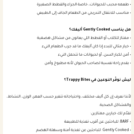
• طعمه محبب للحيوانات، خاصة الجراء والقطط الصغيرة
• مناسب للانتقال التدريجي من الطعام الجاف إلى الطبيعي
هل يناسب Gently Cooked أليفك؟
• ممتاز للكلاب أو القطط اللي يعانون من مشاكل هضمية
• خيار مثالي للبدء إذا كان أليفك ما قد جرب الطعام النيء
• آمن لكبار السن، أو لحيوانات ما تتحمل النيء
• يقدم راحة نفسية لصاحب الحيوان لأنه مطبوخ وآمن
ليش نوفّر النوعين في Trappy Bites؟
لأننا نعرف إن كل أليف مختلف، واحتياجاته تتغير حسب العمر، الوزن، النشاط،
والمشاكل الصحية.
نقدّم لك خيارين ممتازين:
• BARF: للباحثين عن أقرب تغذية للطبيعة
• Gently Cooked: للباحثين عن تغذية آمنة وسهلة الهضم