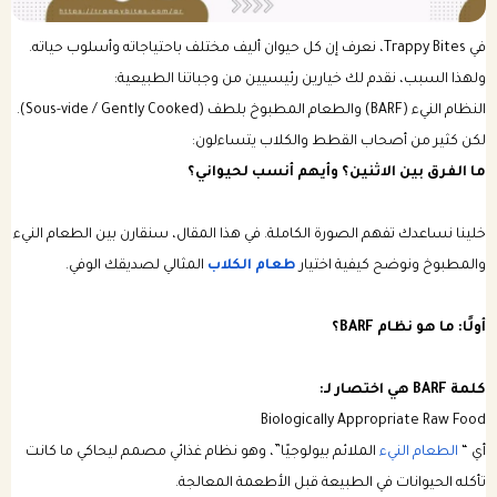
في Trappy Bites، نعرف إن كل حيوان أليف مختلف باحتياجاته وأسلوب حياته.
باقات الرعاية الصحية للكلب
بكجات التوفير الشهرية للقطط
ولهذا السبب، نقدم لك خيارين رئيسيين من وجباتنا الطبيعية:
النظام النيء (BARF) والطعام المطبوخ بلطف (Sous-vide / Gently Cooked).
باقات الرعاية الصحية للقطط
لكن كثير من أصحاب القطط والكلاب يتساءلون:
ما الفرق بين الاثنين؟ وأيهم أنسب لحيواني؟
خلينا نساعدك تفهم الصورة الكاملة. في هذا المقال، سنقارن بين الطعام النيء
والمطبوخ ونوضح كيفية اختيار
طعام الكلاب
المثالي لصديقك الوفي.
أولًا: ما هو نظام BARF؟
كلمة BARF هي اختصار لـ:
Biologically Appropriate Raw Food
أي “
الطعام النيء
الملائم بيولوجيًا”، وهو نظام غذائي مصمم ليحاكي ما كانت
تأكله الحيوانات في الطبيعة قبل الأطعمة المعالجة.