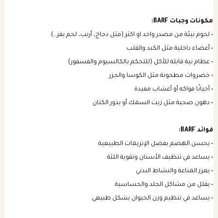
مكونات وجبات BARF:
• لحوم نيئة من مصدر واحد او اكثر (مثل دجاج، أرنب، لحم بقر…)
• أعضاء داخلية مثل الكبد والقلب
• عظام نية قابلة للأكل (للتحكم بالكالسيوم والفسفور)
• خضروات مطحونة مثل الكوسا والجزر
• أحيانًا فواكه أو أعشاب مفيدة
• دهون صحية مثل زيت السمك أو بذور الكتان
فوائد BARF:
• يحسن الهضم بفضل الإنزيمات الطبيعية
• يساعد في تنظيف الأسنان وتقوية اللثة
• يعزز المناعة والنشاط البدني
• يقلل من مشاكل الجلد والحساسية
• يساعد في تنظيم وزن الحيوان بشكل طبيعي